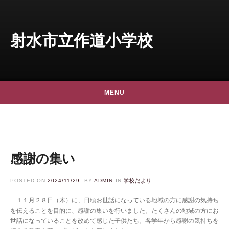
Skip to content
射水市立作道小学校
MENU
感謝の集い
POSTED ON
2024/11/29
BY
ADMIN
IN
学校だより
１１月２８日（木）に、日頃お世話になっている地域の方に感謝の気持ち
を伝えることを目的に、感謝の集いを行いました。たくさんの地域の方にお
世話になっていることを改めて感じた子供たち。各学年から感謝の気持ちを