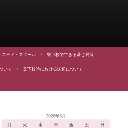
ュニティ・スクール
登下校でできる暑さ対策
ついて
登下校時における送迎について
2026年6月
月
火
水
木
金
土
日