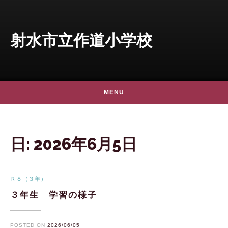
Skip to content
射水市立作道小学校
MENU
日:
2026年6月5日
Ｒ８（３年）
３年生 学習の様子
POSTED ON
2026/06/05