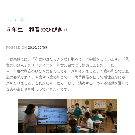
Ｒ８（５年）
５年生 和音のひびき♫
POSTED ON
2026/06/05
音楽科では、「和音のはたらきを感じ取ろう」の学習をしています。「茶
色の小びん」のメロディーを、和音に合わせて演奏しました。また、1・
４・５度の和音のひびきに合わせてポーズを考えました。１度の和音では直
立の姿勢が多く、４度や５度の和音では、両手両足を使って感性豊かにポー
ズをとりました。これからも、聴く・歌う・演奏する・つくる活動を通して
音楽の楽しさを味わっていきたいです。