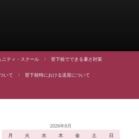
ュニティ・スクール
登下校でできる暑さ対策
ついて
登下校時における送迎について
2026年8月
月
火
水
木
金
土
日