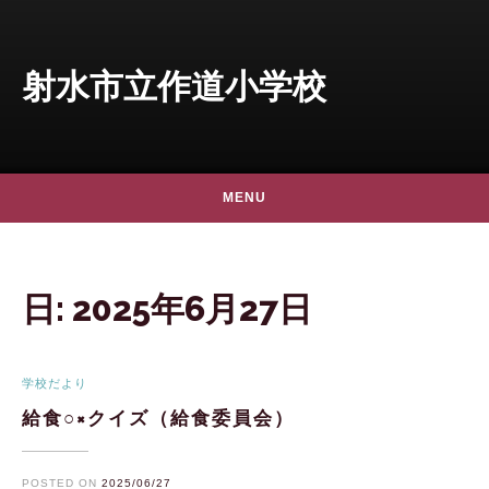
Skip to content
射水市立作道小学校
MENU
日:
2025年6月27日
学校だより
給食○×クイズ（給食委員会）
POSTED ON
2025/06/27