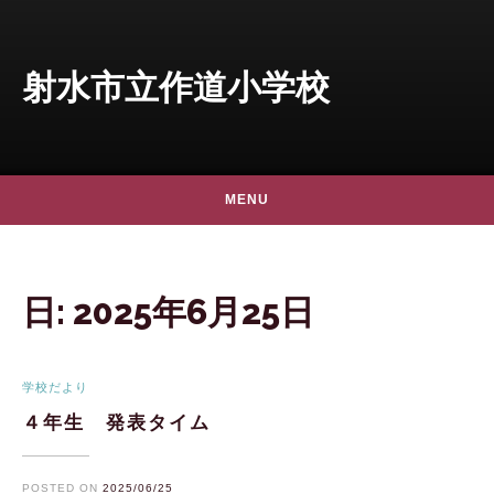
Skip to content
射水市立作道小学校
MENU
日:
2025年6月25日
学校だより
４年生 発表タイム
POSTED ON
2025/06/25