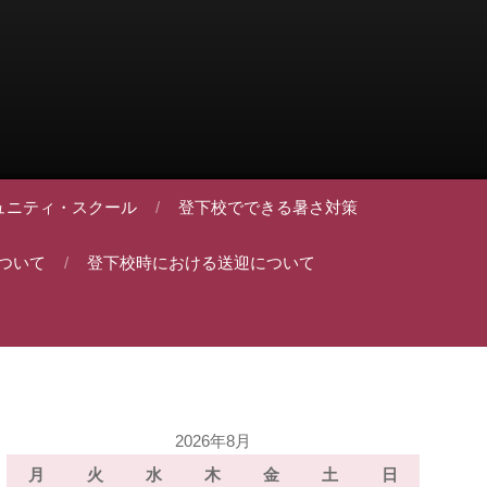
ュニティ・スクール
登下校でできる暑さ対策
ついて
登下校時における送迎について
2026年8月
月
火
水
木
金
土
日