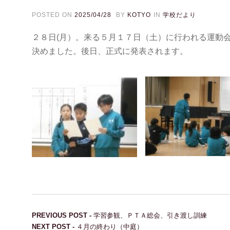
POSTED ON
2025/04/28
BY
KOTYO
IN
学校だより
２８日(月）。来る５月１７日（土）に行われる運動
決めました。後日、正式に発表されます。
投稿ナビゲーション
Previous post:
PREVIOUS POST -
学習参観、ＰＴＡ総会、引き渡し訓練
Next post:
NEXT POST -
４月の終わり（中庭）