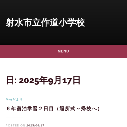
Skip to content
射水市立作道小学校
MENU
日:
2025年9月17日
学校だより
６年宿泊学習２日目（退所式～帰校へ）
POSTED ON
2025/09/17