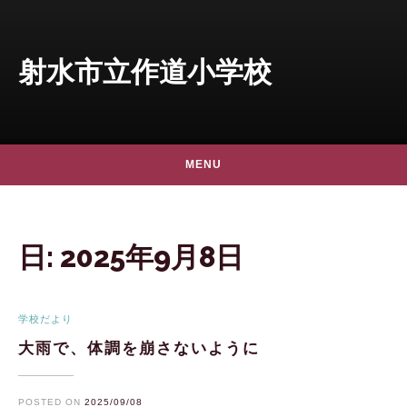
Skip to content
射水市立作道小学校
MENU
日:
2025年9月8日
学校だより
大雨で、体調を崩さないように
POSTED ON
2025/09/08