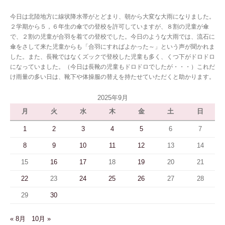
今日は北陸地方に線状降水帯がとどまり、朝から大変な大雨になりました。
２学期から５，６年生の傘での登校を許可していますが、８割の児童が傘
で、２割の児童が合羽を着ての登校でした。今日のような大雨では、流石に
傘をさして来た児童からも「合羽にすればよかった～」という声が聞かれま
した。また、長靴ではなくズックで登校した児童も多く、くつ下がドロドロ
になっていました。（今日は長靴の児童もドロドロでしたが・・・）これだ
け雨量の多い日は、靴下や体操服の替えを持たせていただくと助かります。
2025年9月
月
火
水
木
金
土
日
1
2
3
4
5
6
7
8
9
10
11
12
13
14
15
16
17
18
19
20
21
22
23
24
25
26
27
28
29
30
« 8月
10月 »