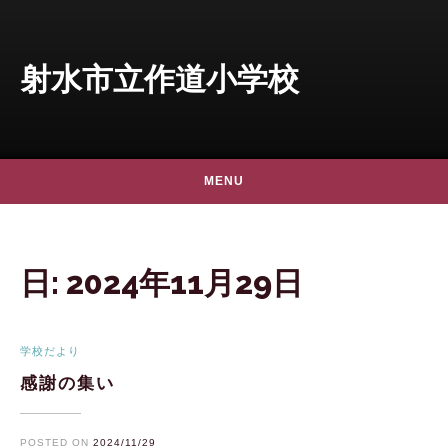
Skip to content
射水市立作道小学校
MENU
日:
2024年11月29日
学校だより
感謝の集い
POSTED ON
2024/11/29