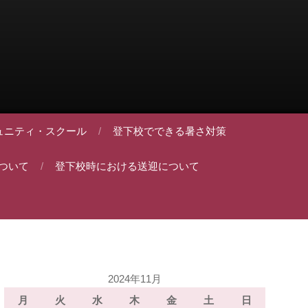
ュニティ・スクール
登下校でできる暑さ対策
ついて
登下校時における送迎について
2024年11月
月
火
水
木
金
土
日