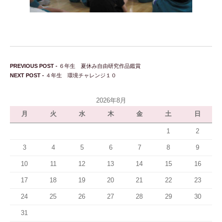
投稿ナビゲーション
Previous post:
PREVIOUS POST -
６年生 夏休み自由研究作品鑑賞
Next post:
NEXT POST -
４年生 環境チャレンジ１０
2026年8月
月
火
水
木
金
土
日
1
2
3
4
5
6
7
8
9
10
11
12
13
14
15
16
17
18
19
20
21
22
23
24
25
26
27
28
29
30
31