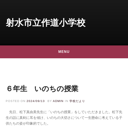
Skip to content
射水市立作道小学校
MENU
６年生 いのちの授業
POSTED ON
2024/09/13
BY
ADMIN
IN
学校だより
先日、松下真由美先生に「いのちの授業」をしていただきました。松下先
生の話に真剣に耳を傾け、いのちの大切さについて一生懸命に考えている子
供たちの姿が印象的でした。