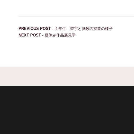
投稿ナビゲーション
Previous post:
PREVIOUS POST -
４年生 習字と算数の授業の様子
Next post:
NEXT POST -
夏休み作品展見学