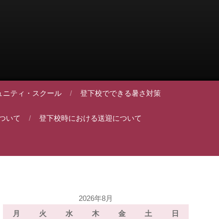
ュニティ・スクール
登下校でできる暑さ対策
ついて
登下校時における送迎について
2026年8月
月
火
水
木
金
土
日