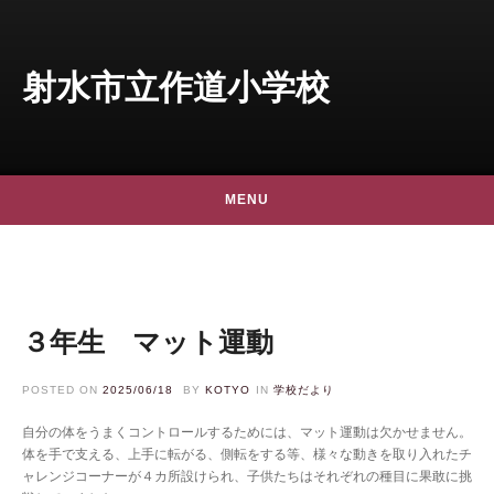
Skip to content
射水市立作道小学校
MENU
３年生 マット運動
POSTED ON
2025/06/18
BY
KOTYO
IN
学校だより
自分の体をうまくコントロールするためには、マット運動は欠かせません。
体を手で支える、上手に転がる、側転をする等、様々な動きを取り入れたチ
ャレンジコーナーが４カ所設けられ、子供たちはそれぞれの種目に果敢に挑