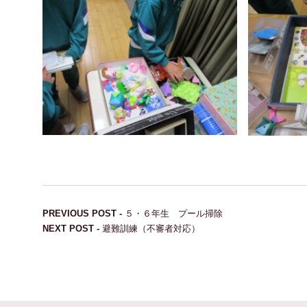
投稿ナビゲーション
Previous post:
PREVIOUS POST -
５・６年生 プール掃除
Next post:
NEXT POST -
避難訓練（不審者対応）