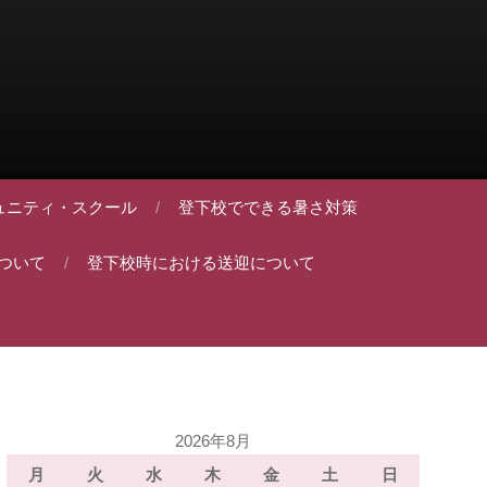
ュニティ・スクール
登下校でできる暑さ対策
ついて
登下校時における送迎について
2026年8月
月
火
水
木
金
土
日