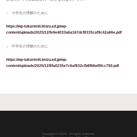
↓ 小学生の理解のために
https://wp-tukurimiti.imizu.ed.jp/wp-
content/uploads/2025/12/fe9e4033a6a167dcf8335caf9c42a66e.pdf
↓ 中学生の理解のために
https://wp-tukurimiti.imizu.ed.jp/wp-
content/uploads/2025/12/9fa0235e7c6af932cfb8f66ef0fcc750.pdf
Copyright © 2026 . All rights reserved.