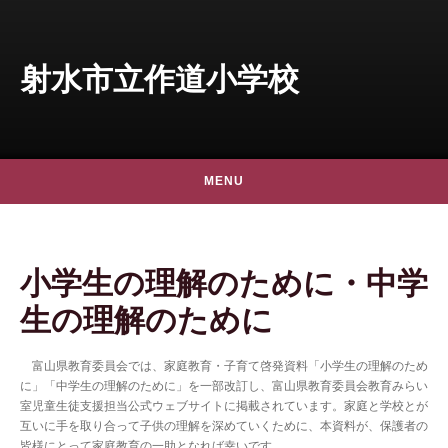
Skip to content
射水市立作道小学校
MENU
小学生の理解のために・中学
生の理解のために
富山県教育委員会では、家庭教育・子育て啓発資料「小学生の理解のため
に」「中学生の理解のために」を一部改訂し、富山県教育委員会教育みらい
室児童生徒支援担当公式ウェブサイトに掲載されています。家庭と学校とが
互いに手を取り合って子供の理解を深めていくために、本資料が、保護者の
皆様にとって家庭教育の一助となれば幸いです。